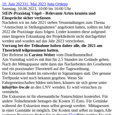
10. Juni 2023
31. Mai 2023
Jutta Ortlepp
Samstag, 10.06.2023, 10:00 bis 16:00 Uhr
StEiN-Praxistag Vögel
–
Relevante Arten kennen und
Einsprüche sicher verfassen
Nachdem wir im Jahr 2021 sieben Veranstaltungen zum Thema
“Artenschutz in Stellungnahmen” angeboten hatten, sollten im Jahr
2022 die Praxistage dazu folgen. Leider konnten diese aufgrund
einer längeren Erkrankung der Projektleiterin nicht durchgeführt
werden und wurden auf das Jahr 2023 verschoben.
Vorrang bei der Teilnahme haben daher alle, die 2021 am
Theorieteil teilgenommen hatten.
Der Referent ist
Carsten Weber
vom Distelhummelhof
.
Am Vormittag wird es mit ihm für 2,5 Stunden ins Gelände gehen.
Nach der Mittagspause steht dann das Nacharbeiten des Gesehenen
und ein praxisnaher Theorieteil auf der Tagesordnung.
Die Exkursion findet im entweder in Sigmaringen statt.
Der genaue
Treffpunkt wird noch bekannt gegeben. Wenn Sie
Fahrgemeinschaften bilden möchten, können sie sich gerne unter
info@lnv-bw.de
an den LNV wenden. Er wird versuchen zu
vermitteln.
Die Exkursion ist für ehrenamtliche Naturschützer kostenfrei. Für
andere Teilnehmende betragen die Kosten 35 Euro. Für Getränke
während der Exkursion muss selbst gesorgt werden. Mittagsessen
in einer Gaststätte ist möglich. Die Kosten sind selbst zu tragen.Alle
weiteren Praxistage finden Sie in diesem
Flyer
Bitte melden Sie sich