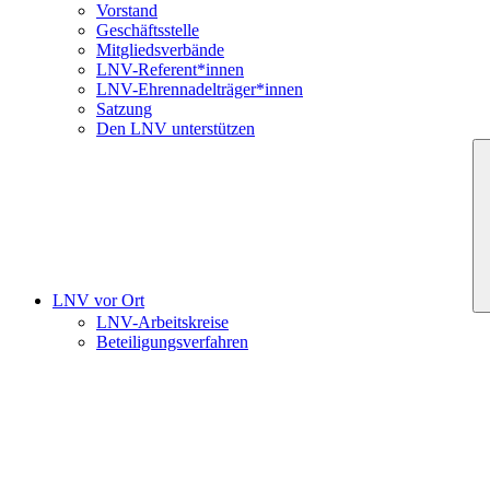
Vorstand
Geschäftsstelle
Mitgliedsverbände
LNV-Referent*innen
LNV-Ehrennadelträger*innen
Satzung
Den LNV unterstützen
LNV vor Ort
LNV-Arbeitskreise
Beteiligungsverfahren