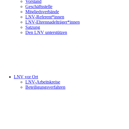
Vorstand
Geschäftsstelle
Mitgliedsverbände
LNV-Referent*innen
LNV-Ehrennadelträger*innen
Satzung
Den LNV unterstützen
LNV vor Ort
LNV-Arbeitskreise
Beteiligungsverfahren