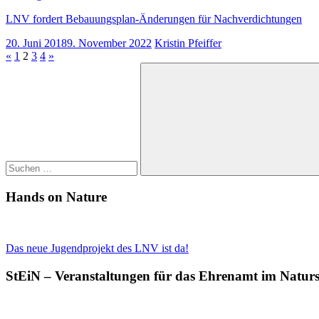
LNV fordert Bebauungsplan-Änderungen für Nachverdichtungen
20. Juni 2018
9. November 2022
Kristin Pfeiffer
Seitennummerierung
Vorherige
Nächste
«
1
2
3
4
»
Suchen
Beiträge
Beiträge
der
nach:
Beiträge
Suchen
Hands on Nature
Das neue Jugendprojekt des LNV ist da!
StEiN – Veranstaltungen für das Ehrenamt im Natur