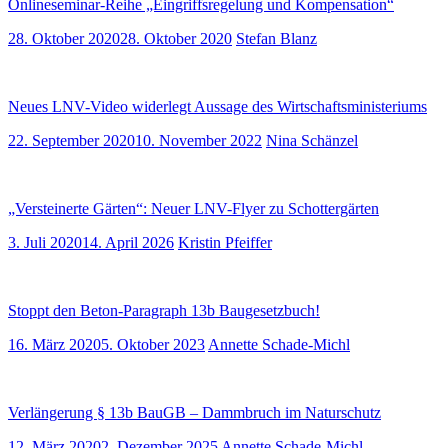
Onlineseminar-Reihe „Eingriffsregelung und Kompensation“
28. Oktober 2020
28. Oktober 2020
Stefan Blanz
Neues LNV-Video widerlegt Aussage des Wirtschaftsministeriums
22. September 2020
10. November 2022
Nina Schänzel
„Versteinerte Gärten“: Neuer LNV-Flyer zu Schottergärten
3. Juli 2020
14. April 2026
Kristin Pfeiffer
Stoppt den Beton-Paragraph 13b Baugesetzbuch!
16. März 2020
5. Oktober 2023
Annette Schade-Michl
Verlängerung § 13b BauGB – Dammbruch im Naturschutz
12. März 2020
2. Dezember 2025
Annette Schade-Michl