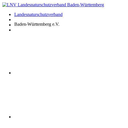
Zum
Inhalt
Landesnaturschutzverband
springen
Baden-Württemberg e.V.
Youtube
Instagram
Facebook