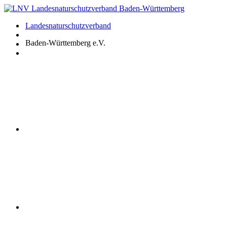
Zum
Inhalt
Landesnaturschutzverband
springen
Baden-Württemberg e.V.
Youtube
Instagram
Facebook