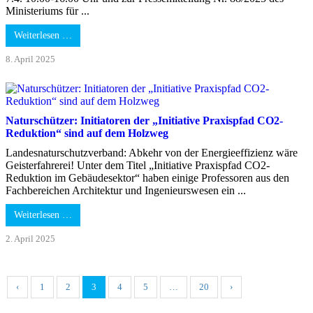
Ministeriums für ...
Weiterlesen …
8. April 2025
Naturschützer: Initiatoren der „Initiative Praxispfad CO2-
Reduktion“ sind auf dem Holzweg
Landesnaturschutzverband: Abkehr von der Energieeffizienz wäre
Geisterfahrerei! Unter dem Titel „Initiative Praxispfad CO2-
Reduktion im Gebäudesektor“ haben einige Professoren aus den
Fachbereichen Architektur und Ingenieurswesen ein ...
Weiterlesen …
2. April 2025
‹
1
2
3
4
5
…
20
›