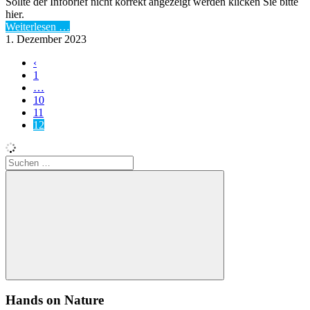
Sollte der Infobrief nicht korrekt angezeigt werden klicken Sie bitte
hier.
Weiterlesen …
1. Dezember 2023
‹
1
…
10
11
12
Suchen
nach:
Suchen
Hands on Nature