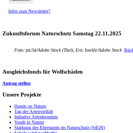
Infos zum Newsletter?
Zukunftsforum Naturschutz Samstag 22.11.2025
Foto: pic3d/Adobe Stock (Titel), Eric Isselée/Adobe Stock
Rück
Ausgleichsfonds für Wolfschäden
Antrag stellen
Unsere Projekte
Hands on Nature
Tag der Artenvielfalt
Initiative Artenkenntnis
Youth in Nature
Stärkung des Ehrenamts im Naturschutz (StEiN)
Schule wird nachhaltig